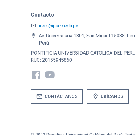
Contacto
mail
irem@pucp.edu.pe
location_on
Av. Universitaria 1801, San Miguel 15088, Lim
Perú
PONTIFICIA UNIVERSIDAD CATOLICA DEL PER
‍RUC
:
20155945860
mail
location_on
CONTÁCTANOS
UBÍCANOS