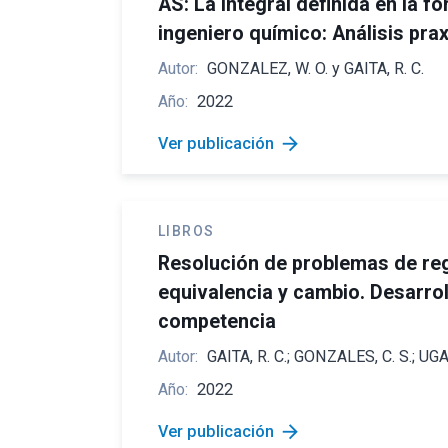
AS: La integral definida en la f
ingeniero químico: Análisis pra
Autor:
GONZALEZ, W. O. y GAITA, R. C.
Año:
2022
arrow_forward
Ver publicación
LIBROS
Resolución de problemas de reg
equivalencia y cambio. Desarrol
competencia
Autor:
GAITA, R. C.; GONZALES, C. S.; UGA
Año:
2022
arrow_forward
Ver publicación