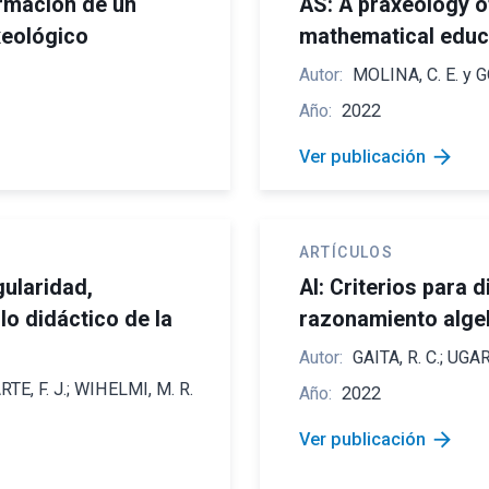
ormación de un
AS: A praxeology o
xeológico
mathematical educa
Autor:
MOLINA, C. E. y 
Año:
2022
arrow_forward
Ver publicación
ARTÍCULOS
ularidad,
AI: Criterios para 
lo didáctico de la
razonamiento alge
Autor:
GAITA, R. C.; UGAR
RTE, F. J.; WIHELMI, M. R.
Año:
2022
arrow_forward
Ver publicación