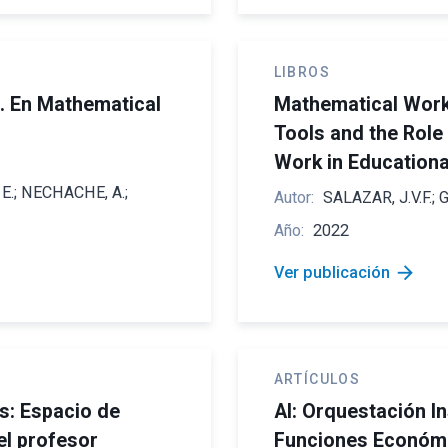
LIBROS
. En Mathematical
Mathematical Work i
Tools and the Role
Work in Educationa
 E.; NECHACHE, A.;
Autor:
SALAZAR, J.V.F.; 
Año:
2022
arrow_forward
Ver publicación
ARTÍCULOS
s: Espacio de
AI: Orquestación In
el profesor
Funciones Económic