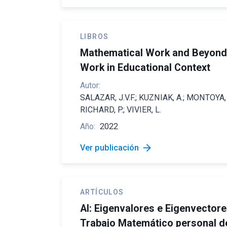
LIBROS
Mathematical Work and Beyond
Work in Educational Context
Autor:
SALAZAR, J.V.F.; KUZNIAK, A.; MONTOYA,
RICHARD, P.; VIVIER, L.
Año:
2022
arrow_forward
Ver publicación
ARTÍCULOS
AI: Eigenvalores e Eigenvectore
Trabajo Matemático personal d