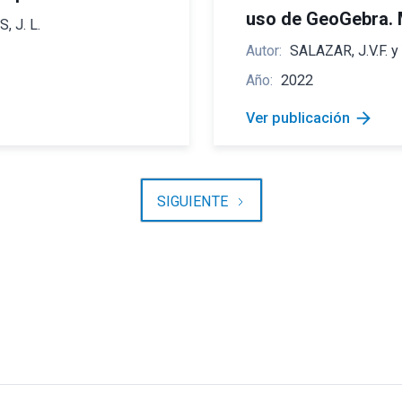
uso de GeoGebra. 
, J. L.
Autor:
SALAZAR, J.V.F. y
Año:
2022
arrow_forward
Ver publicación
SIGUIENTE