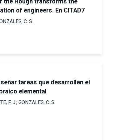
f the Hough transforms the
tion of engineers. En CITAD7
GONZALES, C. S.
diseñar tareas que desarrollen el
braico elemental
TE, F. J.; GONZALES, C. S.