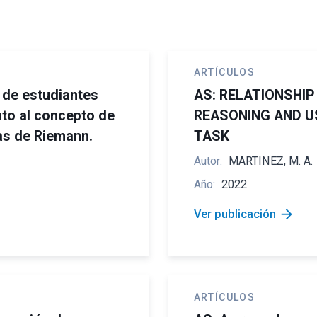
ARTÍCULOS
 de estudiantes
AS: RELATIONSHI
nto al concepto de
REASONING AND U
as de Riemann.
TASK
Autor:
MARTINEZ, M. A.
Año:
2022
arrow_forward
Ver publicación
ARTÍCULOS