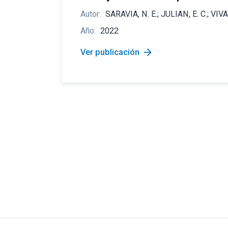
Autor:
SARAVIA, N. E.; JULIAN, E. C.; VIVAS
Año:
2022
arrow_forward
Ver publicación