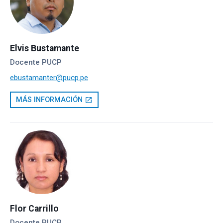
Elvis Bustamante
Docente PUCP
ebustamanter@pucp.pe
MÁS INFORMACIÓN
open_in_new
Flor Carrillo
Docente PUCP