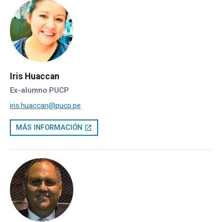
Iris Huaccan
Ex-alumno PUCP
iris.huaccan@pucp.pe
MÁS INFORMACIÓN
open_in_new