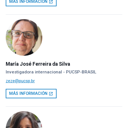
MÁS INFORMACIÓN
open_in_new
María José Ferreira da Silva
Investigadora internacional - PUCSP-BRASIL
zeze@pucsp.br
MÁS INFORMACIÓN
open_in_new