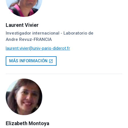
Laurent Vivier
Investigador internacional - Laboratorio de
Andre Revuz-FRANCIA
laurent.vivier@univ-paris-diderot.fr
MÁS INFORMACIÓN
open_in_new
Elizabeth Montoya