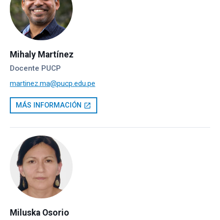
Mihaly Martínez
Docente PUCP
martinez.ma@pucp.edu.pe
MÁS INFORMACIÓN
open_in_new
Miluska Osorio