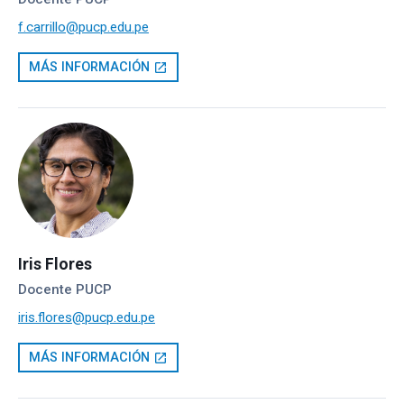
f.carrillo@pucp.edu.pe
MÁS INFORMACIÓN
open_in_new
Iris Flores
Docente PUCP
iris.flores@pucp.edu.pe
MÁS INFORMACIÓN
open_in_new