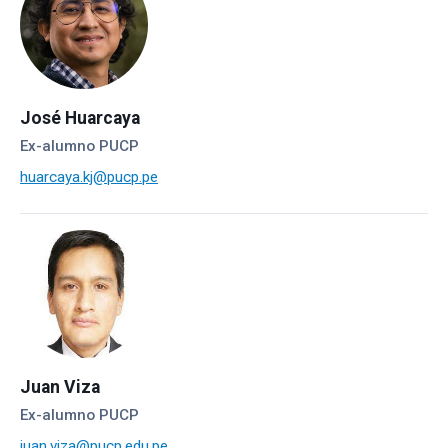
José Huarcaya
Ex-alumno PUCP
huarcaya.kj@pucp.pe
Juan Viza
Ex-alumno PUCP
juan.viza@pucp.edu.pe