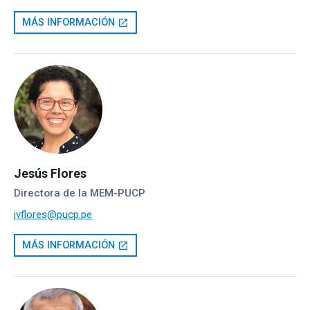
MÁS INFORMACIÓN
open_in_new
Jesús Flores
Directora de la MEM-PUCP
jvflores@pucp.pe
MÁS INFORMACIÓN
open_in_new