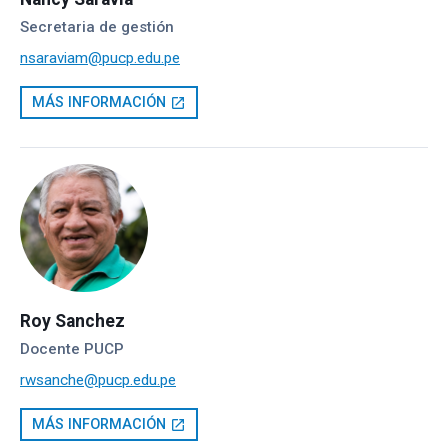
Secretaria de gestión
nsaraviam@pucp.edu.pe
MÁS INFORMACIÓN
open_in_new
Roy Sanchez
Docente PUCP
rwsanche@pucp.edu.pe
MÁS INFORMACIÓN
open_in_new