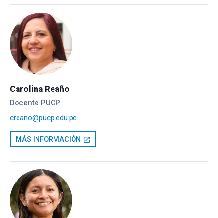
Carolina Reaño
Docente PUCP
creano@pucp.edu.pe
MÁS INFORMACIÓN
open_in_new