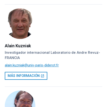
Alain Kuzniak
Investigador internacional Laboratorio de Andre Revuz-
FRANCIA
alain.kuzniak@univ-paris-diderot.fr
MÁS INFORMACIÓN
open_in_new