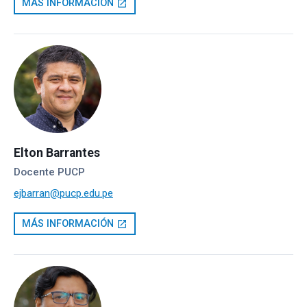
MÁS INFORMACIÓN
open_in_new
Elton Barrantes
Docente PUCP
ejbarran@pucp.edu.pe
MÁS INFORMACIÓN
open_in_new