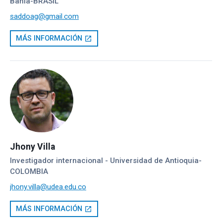
Bahia-BRASIL
saddoag@gmail.com
MÁS INFORMACIÓN
open_in_new
Jhony Villa
Investigador internacional - Universidad de Antioquia-
COLOMBIA
jhony.villa@udea.edu.co
MÁS INFORMACIÓN
open_in_new