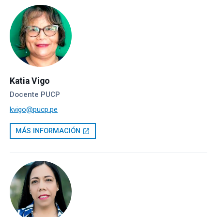
Katia Vigo
Docente PUCP
kvigo@pucp.pe
MÁS INFORMACIÓN
open_in_new