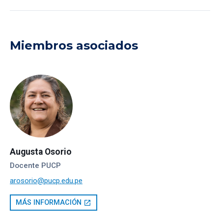
Miembros asociados
Augusta Osorio
Docente PUCP
arosorio@pucp.edu.pe
MÁS INFORMACIÓN
open_in_new