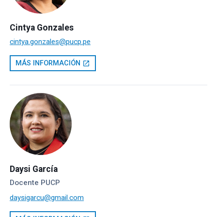
Cintya Gonzales
cintya.gonzales@pucp.pe
MÁS INFORMACIÓN
open_in_new
Daysi García
Docente PUCP
daysigarcu@gmail.com