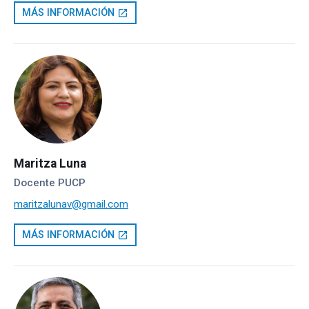
MÁS INFORMACIÓN
open_in_new
Maritza Luna
Docente PUCP
maritzalunav@gmail.com
MÁS INFORMACIÓN
open_in_new