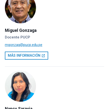
Miguel Gonzaga
Docente PUCP
mgonzag@pucp.edu.pe
MÁS INFORMACIÓN
open_in_new
Nancy Saravia