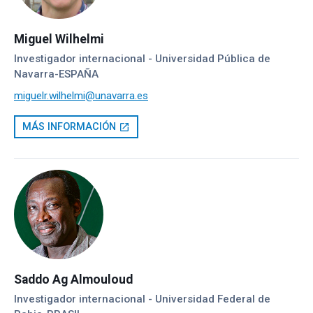
Miguel Wilhelmi
Investigador internacional - Universidad Pública de
Navarra-ESPAÑA
miguelr.wilhelmi@unavarra.es
MÁS INFORMACIÓN
open_in_new
Saddo Ag Almouloud
Investigador internacional - Universidad Federal de