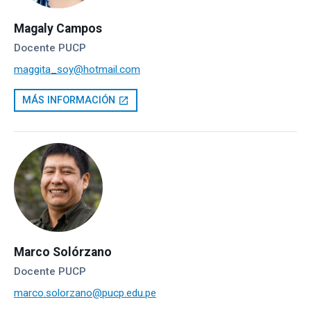
Magaly Campos
Docente PUCP
maggita_soy@hotmail.com
MÁS INFORMACIÓN
open_in_new
Marco Solórzano
Docente PUCP
marco.solorzano@pucp.edu.pe