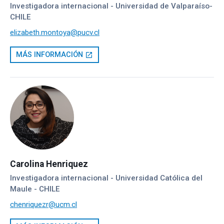
Investigadora internacional - Universidad de Valparaíso-
CHILE
elizabeth.montoya@pucv.cl
MÁS INFORMACIÓN
open_in_new
Carolina Henriquez
Investigadora internacional - Universidad Católica del
Maule - CHILE
chenriquezr@ucm.cl