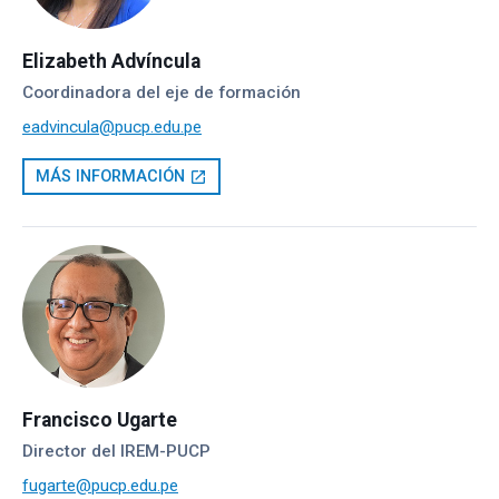
Elizabeth Advíncula
Coordinadora del eje de formación
eadvincula@pucp.edu.pe
MÁS INFORMACIÓN
open_in_new
Francisco Ugarte
Director del IREM-PUCP
fugarte@pucp.edu.pe