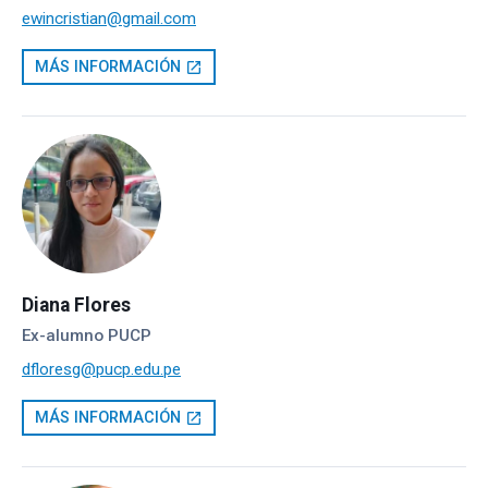
ewincristian@gmail.com
MÁS INFORMACIÓN
open_in_new
Diana Flores
Ex-alumno PUCP
dfloresg@pucp.edu.pe
MÁS INFORMACIÓN
open_in_new