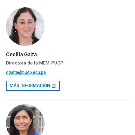
Cecilia Gaita
Directora de la MEM-PUCP
cgaita@pucp.edu.pe
MÁS INFORMACIÓN
open_in_new