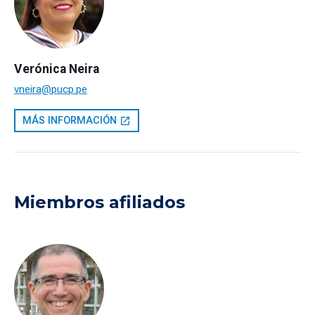
Verónica Neira
vneira@pucp.pe
MÁS INFORMACIÓN
open_in_new
Miembros afiliados