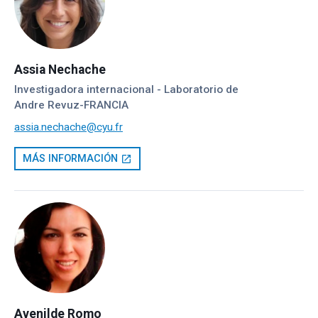
Assia Nechache
Investigadora internacional - Laboratorio de
Andre Revuz-FRANCIA
assia.nechache@cyu.fr
MÁS INFORMACIÓN
open_in_new
Avenilde Romo