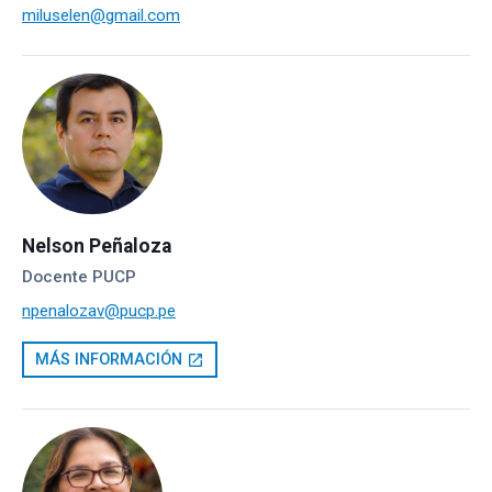
miluselen@gmail.com
Nelson Peñaloza
Docente PUCP
npenalozav@pucp.pe
MÁS INFORMACIÓN
open_in_new