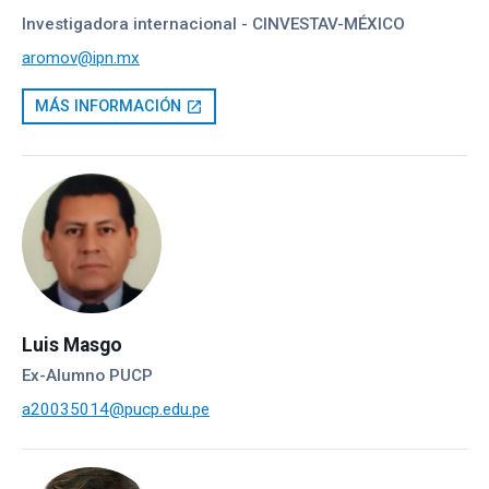
Investigadora internacional - CINVESTAV-MÉXICO
aromov@ipn.mx
MÁS INFORMACIÓN
open_in_new
Luis Masgo
Ex-Alumno PUCP
a20035014@pucp.edu.pe