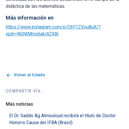
didáctica de las matemáticas.
Más información en
https://www.instagram.com/p/C6Y1ZVou8uX/?
igsh=NGNtMmx6ajU4ZXBj
arrow_back
Volver al listado
COMPARTIR VÍA :
Más noticias
El Dr. Saddo Ag Almouloud recibirá el título de Doctor
Honoris Causa del IFBA (Brasil)