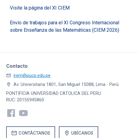
Visite la página del XI CIEM
Envío de trabajos para el XI Congreso Internacional
sobre Enseñanza de las Matemáticas (CIEM 2026)
Contacto
mail
irem@pucp.edu.pe
location_on
Av. Universitaria 1801, San Miguel 15088, Lima - Perú
PONTIFICIA UNIVERSIDAD CATOLICA DEL PERU
RUC
:
20155945860
mail
location_on
CONTÁCTANOS
UBÍCANOS