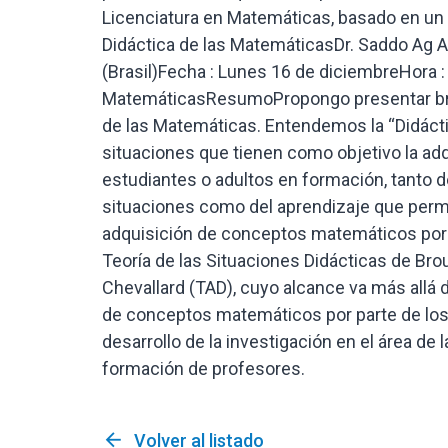
arrow_back
Volver al listado