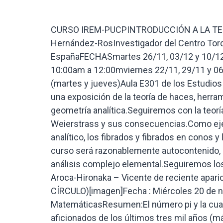
CURSO IREM-PUCPINTRODUCCIÓN A LA TEORÍA DE ESPACIOS ANALÍTICOS[imagen]Dr. JM Aroca Hernández-RosInvestigador del Centro Tordesillas de Relaciones con Iberoamérica, EspañaFECHASmartes 26/11, 03/12 y 10/12 de 10:00am a 12:00mjueves 21/11, 28/11 y 05/12 de 10:00am a 12:00mviernes 22/11, 29/11 y 06/12 de 9:00am a 11:00amLUGARAuditorio de Matemáticas (martes y jueves)Aula E301 de los Estudios Generales Ciencias (viernes)RESUMEN:Comenzaremos con una exposición de la teoría de haces, herramienta esencial para el paso de lo local a lo global, clave en la geometría analítica.Seguiremos con la teoría local, esencialmente el teorema de preparación de Weierstrass y sus consecuencias.Como ejemplo básico del paso local global estudiaremos el espectro analítico, los fibrados y fibrados en conos y las explosiones, tanto en espacios como en foliaciones.El curso será razonablemente autocontenido, solo requerimos un poco de álgebra conmutativa, topología y análisis complejo elemental.Seguiremos los textos clásicos de Gunning – Rossi y Grauert y el libro de Aroca-Hironaka – Vicente de reciente aparición. CONFERENCIA IREM-PUCPPI (LA CUADRATURA DEL CÍRCULO)[imagen]Fecha : Miércoles 20 de noviembreHora : 6:00 pmLugar : Auditorio de la Sección MatemáticasResumen:El número pi y la cuadratura del círculo han sido una obsesión de los matemáticos aficionados de los últimos tres mil años (más o menos). Es imposible por tanto decir algo original sobre pi. Nosotros trataremos de exponer algunos resultados conocidos y otros menos conocidos de forma amena. Una versión reducida de esta charla tuvo mucho éxito en una conferencia para 200 niños de 9 a 12 años en la celebración del día de pi.[imagen]CONFERENCIA IREM-PUCPCÓDIGOS SECRETOS: de la artesanía a la aritmética [imagen] Dr. JM Aroca Hernández-RosInvestigador del Centro Tordesillas de Relaciones con Iberoamérica, España Fecha : Miércoles 27 de noviembreHora : 6:00 pmLugar : Auditorio de la Sección MatemáticasResumen:Proteger la información y salvaguardar el secreto de las comunicaciones ha sido una de las obsesiones de la autoridad y de la disidencia desde que el mundo es mundo. El pasado año los periódicos españoles descubrieron la existencia de comunicaciones cifradas entre Fernando el Católico y el Gran Capitán, y descubrieron la existencia del manuscrito de Voynich, Esta conferencia sobre los primeros pasos de la criptografía se preparó para responder a las muchas preguntas que se nos plantearon con motivo de estas informaciones.CONFERENCIA IREM-PUCP¿CUÁNTOS ÁNGELES CABEN EN LA PUNTA DE UNA AGUJA?[imagen] Dr. JM Aroca Hernández-RosInvestigador del Centro Tordesillas de Relaciones con Iberoamérica, España Fecha : Miércoles 04 de diciembreHora : 6:00 pmLugar : Auditorio de la Sección MatemáticasResumen:Para Wittgenstein hablar de la noción de conjunto, o de conjuntos infinitos, es tan absurdo como preguntarse cuántos ángeles caben en la punta de una aguja.Al hilo de esta observación de Wittgenstein presentamos en esta conferencia las ideas básicas de la teoría de conjuntos.[imagen]SEMINARIO IREM-PUCPInvestigaciones sobre la enseñanza del álgebra linealDra. María Trigueros GaismanDepartamento de Matemáticas del Instituto Tecnológico Autónomo de México (ITAM)Fechas y lugaresLunes 18 de noviembre de 5:00 pm a 6:50 pm _ Pabellón Z Aula 406Viernes 22 de noviembre de 7:00 pm a 9:00 pm _ Pabellón H Aula 211La naturaleza abstracta del álgebra lineal hace que su aprendizaje sea difícil para los estudiantes. Al mismo tiempo, es una disciplina que tiene muchas aplicaciones tanto dentro del ámbito de las matemáticas como en distintas ciencias y en la tecnología En los últimos años, la investigación sobre el aprendizaje de los distintos temas que componen esta disciplina ha aumentado mucho. Hoy conocemos mucho más a fondo los problemas que se presentan a los alumnos al estudiar distintos temas y también diversas formas de enseñarlos de manera que los estudiantes los aprendan a profundidad y puedan emplearlos en aplicaciones. En este seminario se discutirán los avances en la comprensión de la forma en que los estudiantes aprenden el álgebra lineal y algunos acercamientos específicos a su enseñanza mediante algunos ejemplos.[imagen]SEMINARIO IREM-PUCPResultados de investigación sobre la enseñanza del cálculo de una y dos variablesDra. María Trigueros GaismanDepartamento de Matemáticas del Instituto Tecnológico Autónomo de México (ITAM)Fecha : jueves 21 y 28 